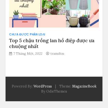
CHƯA ĐƯỢC PHÂN LOẠI
Top 5 chậu trồng lan hồ điệp được ưa
chuộng nhất
7 Tháng Một, 2022
tramdtm
Powered By:
WordPress
|
Theme:
MagazineBook
By OdieThemes