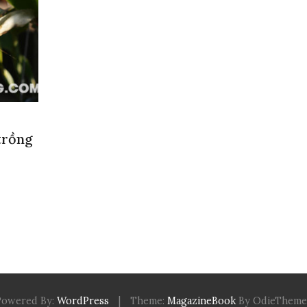
trồng
Powered By:
WordPress
|
Theme:
MagazineBook
By OdieTheme