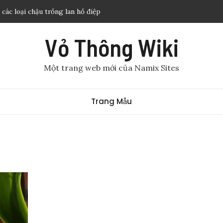
 các loại chậu trồng lan hồ điệp
 lan hồ điệp được ưa chuộng nhất
Vỏ Thông Wiki
an quân tử – Kỹ thuật chăm sóc ra nhiều hoa
g để làm gì? Những điều cần biết về vỏ thông
Một trang web mới của Namix Sites
gì? Giá thể trồng lan vỏ thông
Trang Mẫu