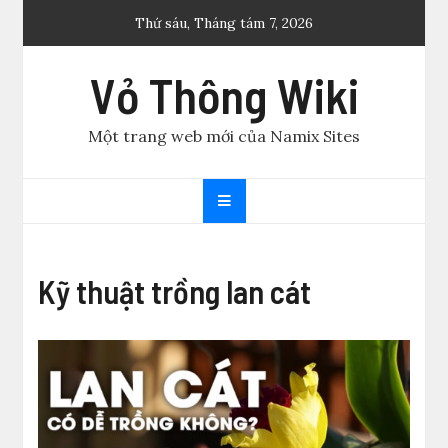
Skip
Thứ sáu, Tháng tám 7, 2026
to
content
Vỏ Thông Wiki
Một trang web mới của Namix Sites
Kỹ thuật trồng lan cát