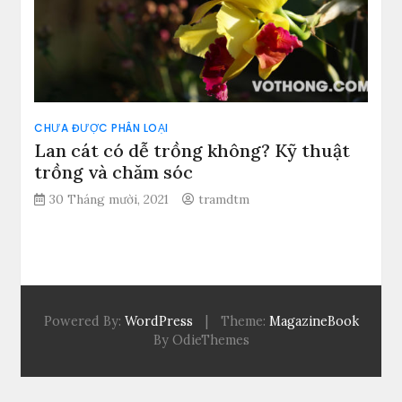
CHƯA ĐƯỢC PHÂN LOẠI
Lan cát có dễ trồng không? Kỹ thuật
trồng và chăm sóc
30 Tháng mười, 2021
tramdtm
Powered By:
WordPress
|
Theme:
MagazineBook
By OdieThemes