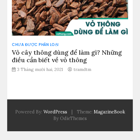
CHƯA ĐƯỢC PHÂN LOẠI
Vỏ cây thông dùng để làm gì? Những
điều cần biết về vỏ thông
3 Tháng mười hai, 2021
tramdtm
Powered By:
WordPress
|
Theme:
MagazineBook
By OdieThemes