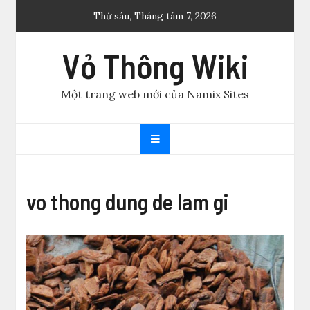
Skip
Thứ sáu, Tháng tám 7, 2026
to
content
Vỏ Thông Wiki
Một trang web mới của Namix Sites
vo thong dung de lam gi