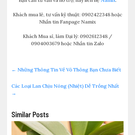
Bạn cần tư vấn và hỗ trợ, hãy liên hệ
Namix
:
Khách mua lẻ, tư vấn kỹ thuật: 0902422348 hoặc
Nhắn tin Fanpage Namix
Khách Mua sỉ, làm Đại lý: 0902612348 /
0904003679 hoặc Nhắn tin Zalo
←
Những Thông Tin Về Vỏ Thông Bạn Chưa Biết
Các Loại Lan Chịu Nóng (Nhiệt) Dễ Trồng Nhất
→
Similar Posts