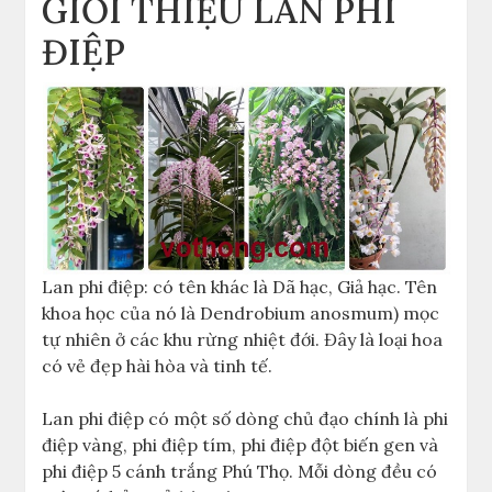
GIỚI THIỆU LAN PHI
ĐIỆP
Lan phi điệp: có tên khác là Dã hạc, Giả hạc. Tên
khoa học của nó là Dendrobium anosmum) mọc
tự nhiên ở các khu rừng nhiệt đới. Đây là loại hoa
có vẻ đẹp hài hòa và tinh tế.
Lan phi điệp có một số dòng chủ đạo chính là phi
điệp vàng, phi điệp tím, phi điệp đột biến gen và
phi điệp 5 cánh trắng Phú Thọ. Mỗi dòng đều có