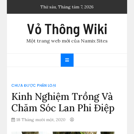
Skip
Thứ sáu, Tháng tám 7, 2026
to
content
Vỏ Thông Wiki
Một trang web mới của Namix Sites
CHƯA ĐƯỢC PHÂN LOẠI
Kinh Nghiệm Trồng Và
Chăm Sóc Lan Phi Điệp
18 Tháng mười một, 2020