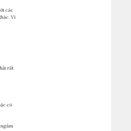
với các
hác. Vì
hải rất
oặc có
ể ngâm