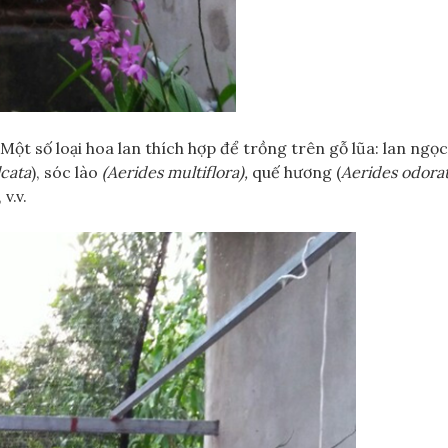
 Một số loại hoa lan thích hợp để trồng trên gỗ lũa: lan ngọ
lcata
), sóc lào
(Aerides multiflora),
quế hương (
Aerides odora
, v.v.