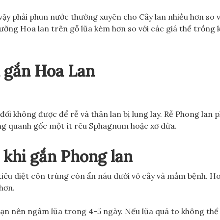
ì vậy phải phun nước thường xuyên cho Cây lan nhiều hơn so 
ưỡng Hoa lan trên gỗ lũa kém hơn so với các giá thể trồng k
i gắn Hoa Lan
đối không được để rễ và thân lan bị lung lay. Rễ Phong lan p
ung quanh gốc một ít rêu Sphagnum hoặc xơ dừa.
 khi gắn Phong lan
 tiêu diệt côn trùng còn ẩn náu dưới vỏ cây và mầm bệnh. H
hơn.
 Bạn nên ngâm lũa trong 4-5 ngày. Nếu lũa quá to không th