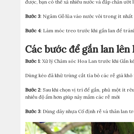
được, bạn có thể xả nhiều nước và đắp chăn ướt l
Bước 3
: Ngâm Gỗ lũa vào nước vôi trong ít nhất
Bước 4
: Làm móc treo trước khi gắn lan để tránh
Các bước để gắn lan lên 
Bước 1
: Xử lý Chăm sóc Hoa Lan trước khi Gắn k
Dùng kéo đã khử trùng cắt tỉa bỏ các rễ già khô
Bước 2
: Sau khi chọn vị trí để gắn, phủ một ít 
nhiều độ ẩm hơn giúp nảy mầm các rễ mới
Bước 3
: Dùng dây nhựa Cố định rễ và thân lan tr