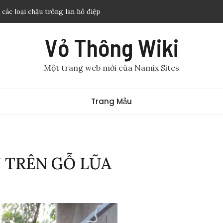
 lan hồ điệp được ưa chuộng nhất
an quân tử – Kỹ thuật chăm sóc ra nhiều hoa
Vỏ Thông Wiki
g để làm gì? Những điều cần biết về vỏ thông
gì? Giá thể trồng lan vỏ thông
Một trang web mới của Namix Sites
 các loại chậu trồng lan hồ điệp
Trang Mẫu
 TRÊN GỖ LŨA