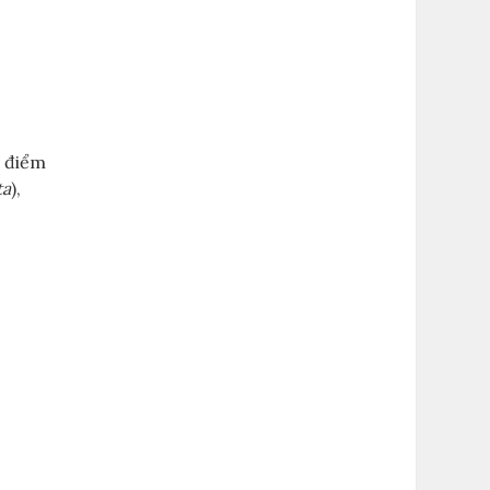
c điểm
ta
),