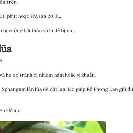
ên trên.
 30 phút hoặc Physan 20 SL.
 bị vướng bởi thân và lá dễ bị nát.
lũa
ết
 và hư để tránh bị nhiễm nấm hoặc vi khuẩn.
rêu Sphangum lên lũa để đặt lan. Nó giúp Rễ Phong Lan giữ đ
ên Gỗ lũa.