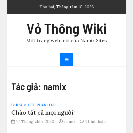
Skip
Thứ hai, Tháng tám 10, 2026
to
content
Vỏ Thông Wiki
Một trang web mới của Namix Sites
Tác giả:
namix
CHƯA ĐƯỢC PHÂN LOẠI
Chào tất cả mọi người!
ở
17 Tháng chín, 2020
namix
1 bình luận
Chào