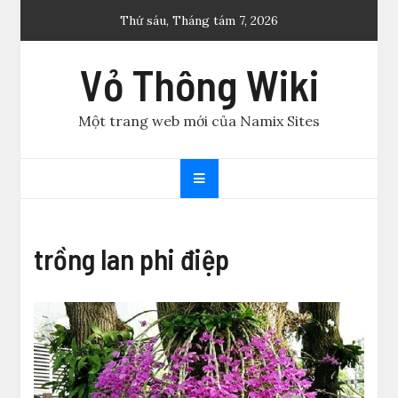
Skip
Thứ sáu, Tháng tám 7, 2026
to
content
Vỏ Thông Wiki
Một trang web mới của Namix Sites
trồng lan phi điệp